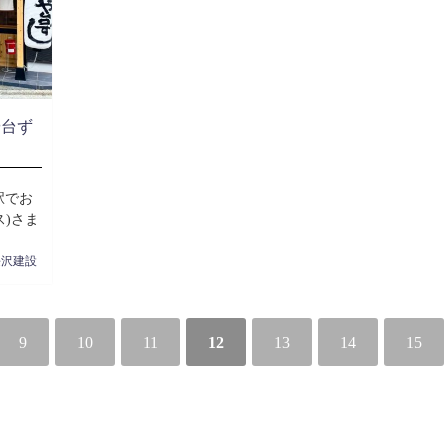
や台ず
駅でお
)さま
長沢建設
9
10
11
12
13
14
15