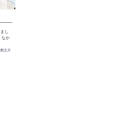
しまし
、なか
村創之介