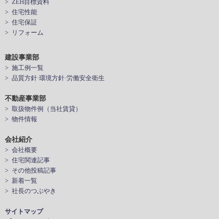
> ZEH目標資料
> 住宅性能
> 住宅保証
> リフォーム
建設事業部
> 施工例一覧
> 品質方針·環境方針·労働安全衛生
不動産事業部
> 取扱物件例（当社賃貸）
> 物件情報
会社紹介
> 会社概要
> 住宅関連記事
> その他投稿記事
> 新着一覧
> 社長のつぶやき
サイトマップ