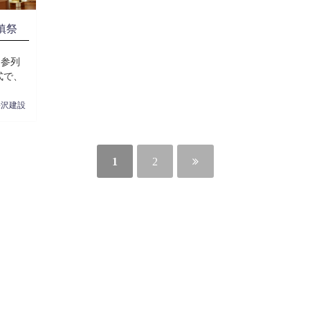
鎮祭
に参列
式で、
長沢建設
1
2