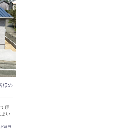
客様の
。
せて頂
住まい
長沢建設