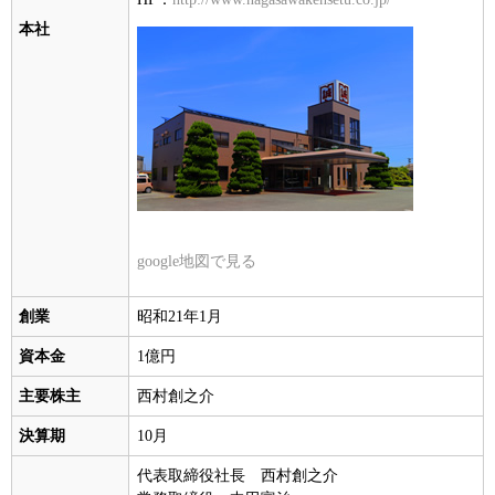
本社
google地図で見る
創業
昭和21年1月
資本金
1億円
主要株主
西村創之介
決算期
10月
代表取締役社長 西村創之介