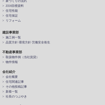
> 家づくりの流れ
> ZEH目標資料
> 住宅性能
> 住宅保証
> リフォーム
建設事業部
> 施工例一覧
> 品質方針·環境方針·労働安全衛生
不動産事業部
> 取扱物件例（当社賃貸）
> 物件情報
会社紹介
> 会社概要
> 住宅関連記事
> その他投稿記事
> 新着一覧
> 社長のつぶやき