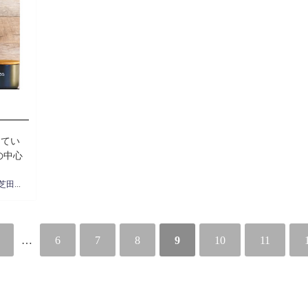
してい
の中心
住宅営業 芝田周治
…
6
7
8
9
10
11