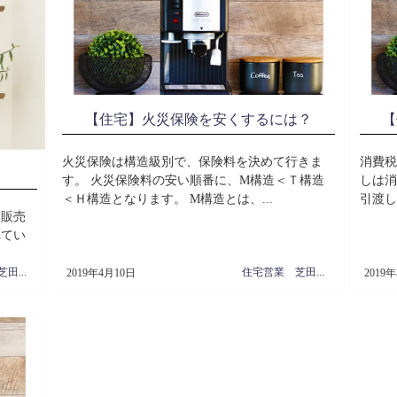
【住宅】火災保険を安くするには？
【
火災保険は構造級別で、保険料を決めて行きま
消費税
す。 火災保険料の安い順番に、М構造＜Ｔ構造
しは消
＜Ｈ構造となります。 М構造とは、...
引渡し
、販売
れてい
住宅営業 芝田周治
住宅営業 芝田周治
2019年4月10日
2019