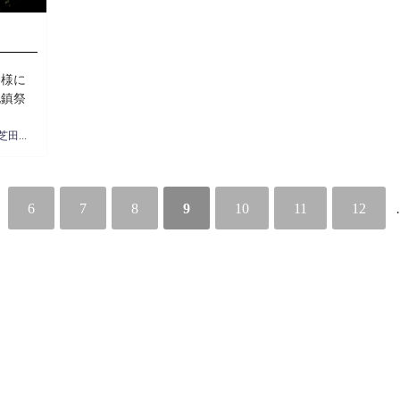
神様に
地鎮祭
住宅営業 芝田周治
6
7
8
9
10
11
12