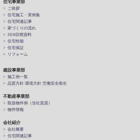
住宅事業部
> ご挨拶
> 住宅施工・実例集
> 住宅関連記事
> 家づくりの流れ
> ZEH目標資料
> 住宅性能
> 住宅保証
> リフォーム
建設事業部
> 施工例一覧
> 品質方針·環境方針·労働安全衛生
不動産事業部
> 取扱物件例（当社賃貸）
> 物件情報
会社紹介
> 会社概要
> 住宅関連記事