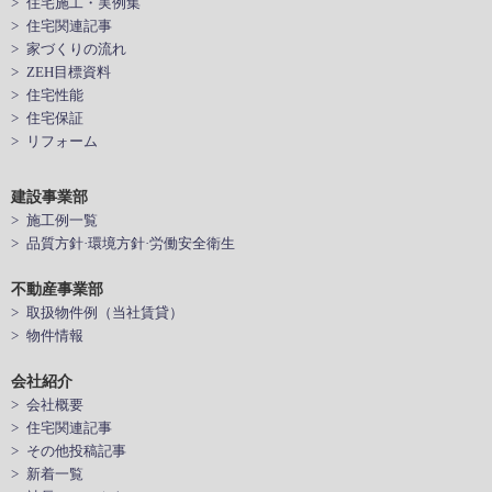
> 住宅施工・実例集
> 住宅関連記事
> 家づくりの流れ
> ZEH目標資料
> 住宅性能
> 住宅保証
> リフォーム
建設事業部
> 施工例一覧
> 品質方針·環境方針·労働安全衛生
不動産事業部
> 取扱物件例（当社賃貸）
> 物件情報
会社紹介
> 会社概要
> 住宅関連記事
> その他投稿記事
> 新着一覧