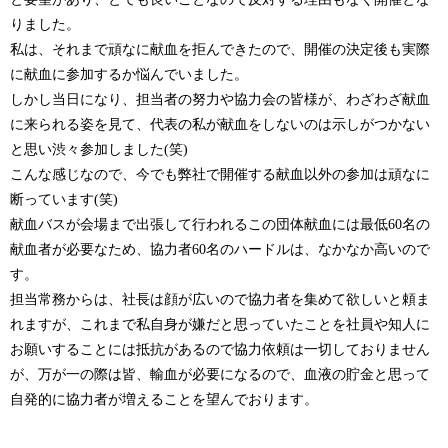
りました。
私は、それまで頑なに献血を拒んできたので、開催の決定後も実際
に献血に参加するか悩んでいました。
しかし当日になり、担当者の努力や協力会の皆様が、わざわざ献血
に来られる姿を見て、代表の私が献血をしないのは示しがつかない
と思い渋々参加しました(笑)
こんな感じなので、今でも弊社で開催する献血以外の参加は頑なに
断っています(笑)
献血バスが会場まで出張して行われるこの団体献血には最低60名の
献血者が必要なため、協力者60名のハードルは、なかなか高いので
す。
担当常務からは、社長は顔が広いので協力者を集めて欲しいと頼ま
れますが、これまで私自身が嫌だと思っていたことを社員や知人に
お願いすることには抵抗があるので協力依頼は一切しておりません
が、万が一の際は皆、輸血が必要になるので、血液の貯金と思って
自発的に協力者が増えることを望んでおります。