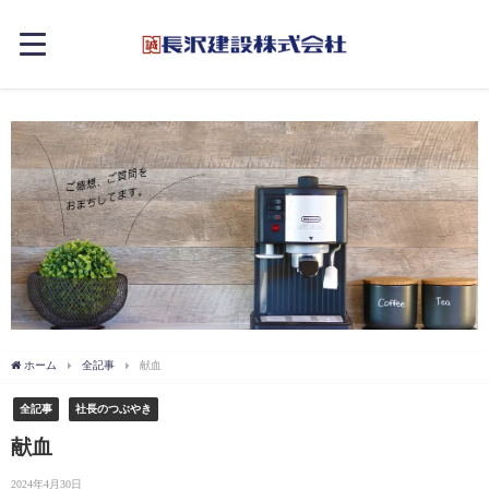
ホーム
全記事
献血
全記事
社長のつぶやき
献血
2024年4月30日