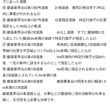
でにあった道路
④ 建築基準法42条1項4号道路 計画道路 都市計画法等で2年以
内に事業が行われるもの
⑤ 建築基準法42条1項5号道路 位置指定道路 特定行政庁が位置
指定をした4m以上の私道
⑥ 建築基準法42条2項道路 みなし道路 すでに建築物が立
ち並んでいた幅員4m未満の道路で特定行政庁が指定したもの
⑦ 建築基準法42条3項道路 将来的に拡張困難な2項道路の境
界線の位置を中芯線より1.35m以上2m未満に指定したもの
⑧ 建築基準法42条4項道路 6m区域内の特定行政庁が認めた
道、一定の条件に該当するものとして指定したもの
⑨ 建築基準法42条5項道路 6m区域に指定される前から法42
条2項道路とされていた4m未満の道
⑩ 建築基準法42条6項道路 建築審査会の同意を得た幅員1.8
m未満の2項道路
建築基準法42条道路とは、火事などの緊急時に消火活動等が出来る
様に、生活安全上必要な法律です。