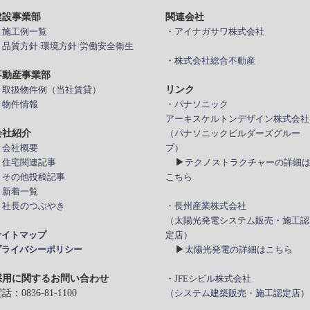
建設事業部
関連会社
> 施工例一覧
・アイナガサワ株式会社
> 品質方針·環境方針·労働安全衛生
・株式会社総合不動産
不動産事業部
リンク
> 取扱物件例（当社賃貸）
 物件情報
・パナソニック
アーキスケルトンデザイン株式会社
会社紹介
（パナソニックビルダーズグルー
 会社概要
プ）
▶
> 住宅関連記事
テクノストラクチャーの詳細
> その他投稿記事
こちら
 新着一覧
> 社長のつぶやき
・長州産業株式会社
（太陽光発電システム販売・施工認
サイトマップ
定店）
▶
プライバシーポリシー
太陽光発電の詳細はこちら
採用に関するお問い合わせ
・JFEシビル株式会社
話：0836-81-1100
（システム建築販売・施工認定店）