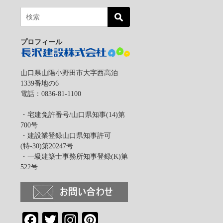
プロフィール
山口県山陽小野田市大字西高泊
1339番地の6
電話：0836-81-1100
・宅建免許番号/山口県知事(14)第
は
700号
・建設業登録山口県知事許可
(特-30)第20247号
・一級建築士事務所知事登録(K)第
522号
Facebook
Twitter
Instagram
Pinterest