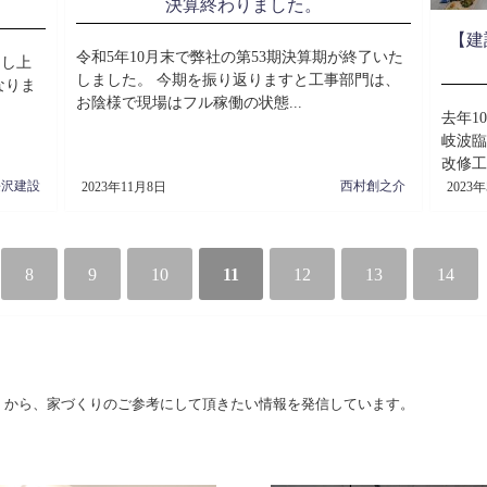
決算終わりました。
【建
令和5年10月末で弊社の第53期決算期が終了いた
申し上
しました。 今期を振り返りますと工事部門は、
なりま
お陰様で現場はフル稼働の状態...
去年1
岐波臨
改修工
長沢建設
西村創之介
2023年11月8日
2023
8
9
10
11
12
13
14
）から、家づくりのご参考にして頂きたい情報を発信しています。