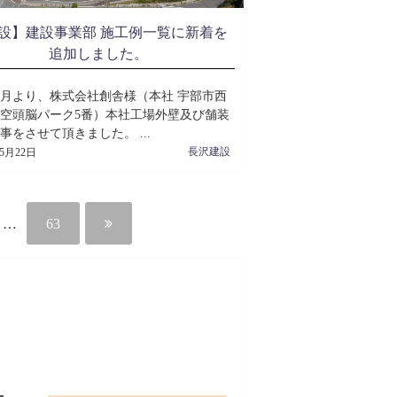
設】建設事業部 施工例一覧に新着を
追加しました。
0月より、株式会社創舎様（本社 宇部市西
空頭脳パーク5番）本社工場外壁及び舗装
事をさせて頂きました。 ...
長沢建設
年5月22日
…
63