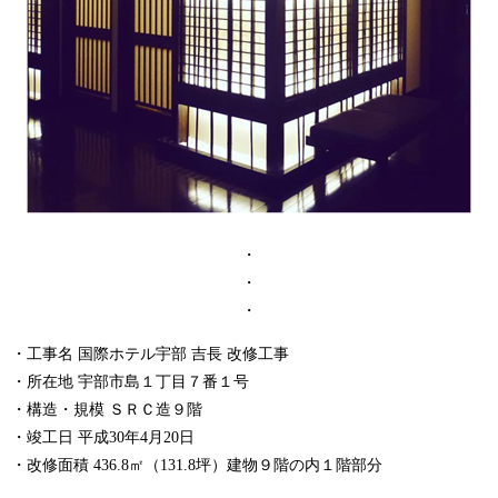
・
・
・
・工事名 国際ホテル宇部 吉長 改修工事
・所在地 宇部市島１丁目７番１号
・構造・規模 ＳＲＣ造９階
・竣工日 平成30年4月20日
・改修面積 436.8㎡（131.8坪）建物９階の内１階部分