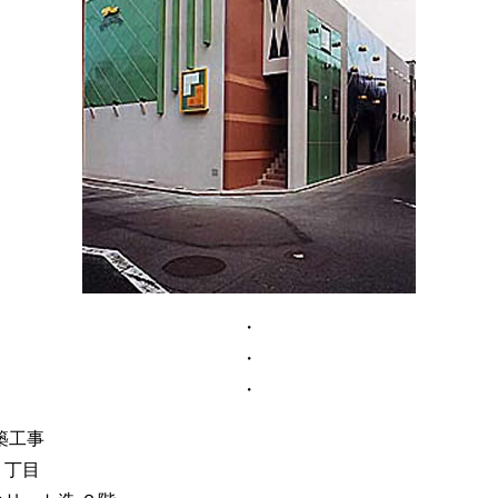
・
・
・
築工事
１丁目