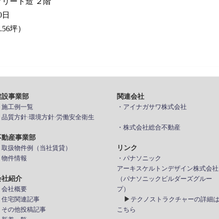
クリート造 ２階
0日
.56坪）
建設事業部
関連会社
> 施工例一覧
・アイナガサワ株式会社
> 品質方針·環境方針·労働安全衛生
・株式会社総合不動産
不動産事業部
リンク
> 取扱物件例（当社賃貸）
 物件情報
・パナソニック
アーキスケルトンデザイン株式会社
会社紹介
（パナソニックビルダーズグルー
 会社概要
プ）
▶
> 住宅関連記事
テクノストラクチャーの詳細
> その他投稿記事
こちら