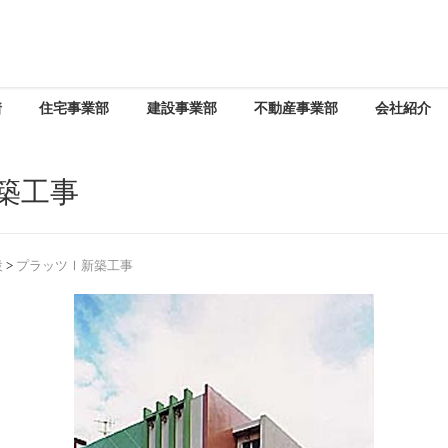
着
住宅事業部
建設事業部
不動産事業部
会社紹介
築工事
設
>
プラッツⅠ新築工事