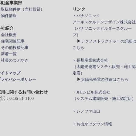
不動産事業部
リンク
> 取扱物件例（当社賃貸）
 物件情報
・パナソニック
アーキスケルトンデザイン株式会社
会社紹介
（パナソニックビルダーズグルー
 会社概要
プ）
▶
> 住宅関連記事
テクノストラクチャーの詳細
> その他投稿記事
こちら
 新着一覧
> 社長のつぶやき
・長州産業株式会社
（太陽光発電システム販売・施工認
サイトマップ
定店）
▶
プライバシーポリシー
太陽光発電の詳細はこちら
採用に関するお問い合わせ
・JFEシビル株式会社
話：0836-81-1100
（システム建築販売・施工認定店）
・レノファ山口
・お出かけタウン情報