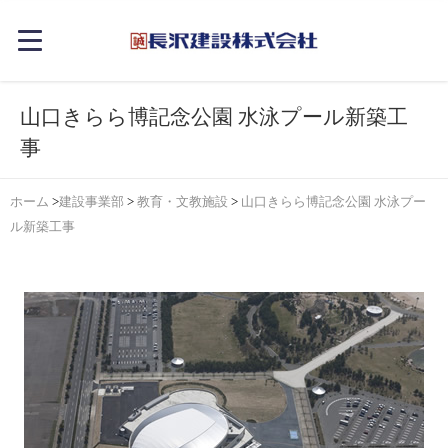
山口きらら博記念公園 水泳プール新築工
事
ホーム
>
建設事業部
>
教育・文教施設
>
山口きらら博記念公園 水泳プー
ル新築工事