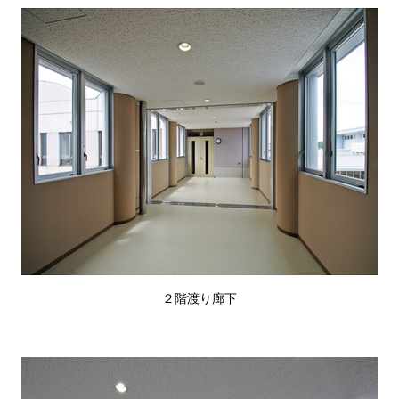
２階渡り廊下