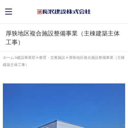
厚狭地区複合施設整備事業（主棟建築主体
工事）
ホーム
>
建設事業部
>
教育・文教施設
>
厚狭地区複合施設整備事業（主棟
建築主体工事）