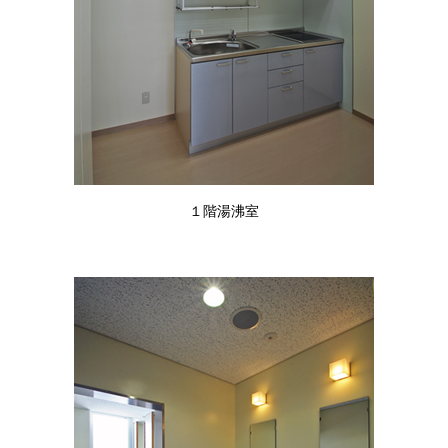
１階湯沸室