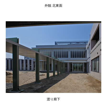
外観 北東面
渡り廊下