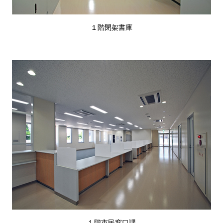
１階閉架書庫
１階市民窓口課