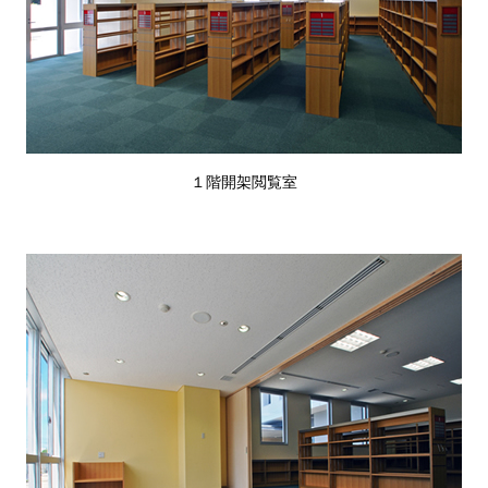
１階開架閲覧室