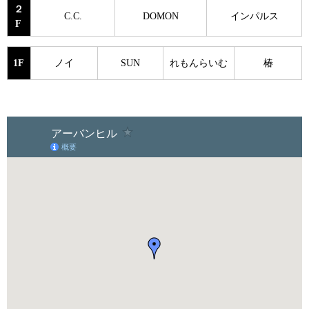
２
C.C.
DOMON
インパルス
F
1F
ノイ
SUN
れもんらいむ
椿