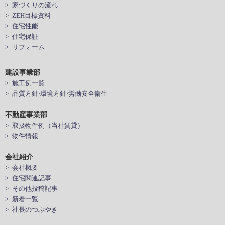
> 家づくりの流れ
> ZEH目標資料
> 住宅性能
> 住宅保証
> リフォーム
建設事業部
> 施工例一覧
> 品質方針·環境方針·労働安全衛生
不動産事業部
> 取扱物件例（当社賃貸）
> 物件情報
会社紹介
> 会社概要
> 住宅関連記事
> その他投稿記事
> 新着一覧
> 社長のつぶやき