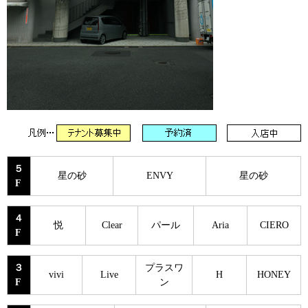
５
星の砂
ENVY
星の砂
F
４
悦
Clear
パール
Aria
CIERO
F
３
プラスワ
vivi
Live
H
HONEY
F
ン