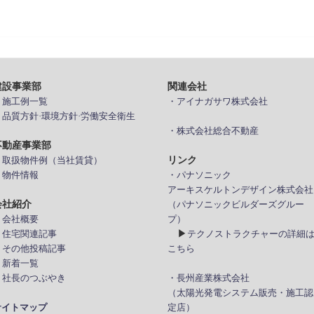
建設事業部
関連会社
> 施工例一覧
・アイナガサワ株式会社
> 品質方針·環境方針·労働安全衛生
・株式会社総合不動産
不動産事業部
リンク
> 取扱物件例（当社賃貸）
 物件情報
・パナソニック
アーキスケルトンデザイン株式会社
会社紹介
（パナソニックビルダーズグルー
 会社概要
プ）
▶
> 住宅関連記事
テクノストラクチャーの詳細
> その他投稿記事
こちら
 新着一覧
> 社長のつぶやき
・長州産業株式会社
（太陽光発電システム販売・施工認
サイトマップ
定店）